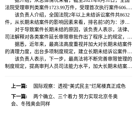
高法聚焦案件“超审限”问题，结合审判执行工作实际，开展
据介绍，从总体情况来看，截至2021年8月31日，全国
长期未结案件的专项清理。人民法院清理整治长期未结案件
法院受理审判类案件1723.99万件，受理首次执行案件606.8
的基本情况如何？导致案件长期未结的原因有哪些？日前，
万件，1年以上未结诉讼案件6.69万件，1年以上未结执行案
该负责人介绍，全国法院2年以上未结诉讼案件共8632
最高法审判管理办公室负责人就有关问题回答了记者提问。
件2.26万件。2021年9月1日至11月22日，共清理1年以上未
件，从长期未结案件的影响因素来看，排名前5的为：涉及
结诉讼案件4.13万件；清理1年以上长期未结执行案件8321
疑难复杂、疫情等2812件；涉及评估、鉴定、审计2248件；
对于导致案件长期未结的原因，该负责人表示，法律、
件。
等待其他法院审理结果1418件；等待刑事案件侦查处理结果
司法解释对各类案件延长审限审批作出了程序上的规定，但
642件；当事人送达法律文书困难544件。一个案件往往包含
只是规定了应在审限届满前提出申请等，并未明确提出申请
据悉，近年来，最高法高度重视并加大对长期未结案件
多种影响因素。
的标准，导致审限可能多次延长。有的法官处理新类型及复
的清理力度，出台多项制度规定，建立长期未结诉讼案件清
杂疑难案件的能力不足，对“难案”审理缺乏科学规划，存在
理机制以及长期未结案件管理平台，定期印发通报，努力控
该负责人表示，下一步，最高法将不断完善审限管理的
畏难情绪，造成“难案”审理时间延长。有的法官在办理案件
制长期未结案件增量、消化存量。各地法院结合实际进行探
制度规定，提高审判人员司法能力水平，加大长期未结案件
时，对当事人的诉讼引导不够，不能有效运用专业技能解决
索，积累了一些清理长期未结案件的经验做法。
清理力度，构建多主体、全流程、多层次的审限监督管理机
争议、化解矛盾，造成案件审限过长。
制。“对违反审限规定拖延办案或者因重大过失延误办案的
上一篇:
国际观察：透视“美式民主”烂尾楼真正成色
人员，依纪依规进行追责。”该负责人说。
下一篇:
两个确立、三个着力 努力实现北京冬奥
会、冬残奥会同样