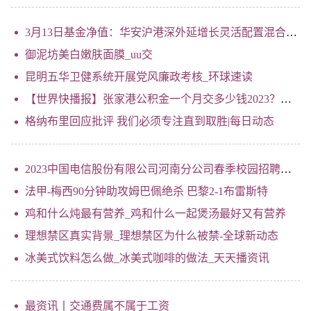
3月13日基金净值：华安沪港深外延增长灵活配置混合A最新净值4.081，涨2.28% 世界新视野
御泥坊美白嫩肤面膜_uu交
昆明五华卫健系统开展党风廉政考核_环球速读
【世界快播报】张家港公积金一个月交多少钱2023？张家港社保公积金缴费基数2023是多少
格纳布里回应批评 我们必须专注直到取胜|每日动态
2023中国电信股份有限公司河南分公司春季校园招聘公告
法甲-梅西90分钟助攻姆巴佩绝杀 巴黎2-1布雷斯特
鸡和什么炖最有营养_鸡和什么一起煲汤最好又有营养
理想禁区真实背景_理想禁区为什么被禁-全球新动态
冰美式饮料怎么做_冰美式咖啡的做法_天天播资讯
最资讯丨交通费属不属于工资