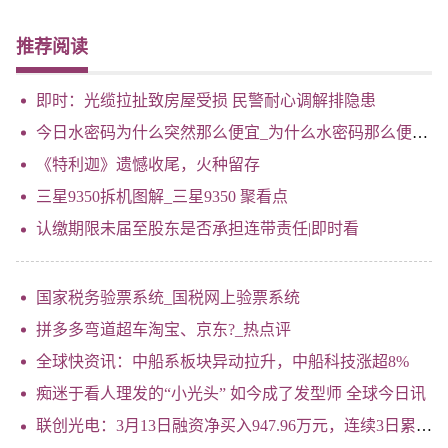
推荐阅读
即时：光缆拉扯致房屋受损 民警耐心调解排隐患
今日水密码为什么突然那么便宜_为什么水密码那么便宜-看点
《特利迦》遗憾收尾，火种留存
三星9350拆机图解_三星9350 聚看点
认缴期限未届至股东是否承担连带责任|即时看
国家税务验票系统_国税网上验票系统
拼多多弯道超车淘宝、京东?_热点评
全球快资讯：中船系板块异动拉升，中船科技涨超8%
痴迷于看人理发的“小光头” 如今成了发型师 全球今日讯
联创光电：3月13日融资净买入947.96万元，连续3日累计净买入5814.19万元