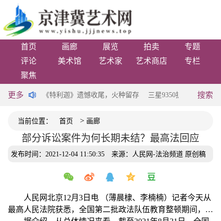
首页
画廊
展览
拍卖
专题
评论
美术馆
艺术家
艺术商店
专栏
聚焦
更多
搜索
么便宜-看点
《特利迦》遗憾收尾，火种留存
三星9350拆机图解_三星9
>
当前位置：
首页
画廊
部分诉讼案件为何长期未结？最高法回应
发布时间：2021-12-04 11:50:35
来源：人民网-法治频道 原创稿
人民网北京12月3日电 （薄晨棣、李楠楠）记者今天从
最高人民法院获悉，全国第二批政法队伍教育整顿期间，最