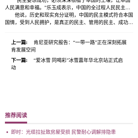
乐玉成2日在出席“临甲7号沙龙——中外学者谈民主”高端对
“民主要想成功，必须深深根植于本国的土壤，让本国
话会时指出，中国人常说“十里不同音，百里不同俗”，更不
人民满意和幸福。”乐玉成表示，中国的全过程人民民主，
用说世界各国千差万别、多姿多彩了。
不是少数人、利益集团的民主，而是多数人、全体人民的民
他说，历史和现实充分证明，中国的民主模式符合本国
主；不是搞“花架子”、形式上的民主，而是真正让老百姓得
国情，受到人民拥护，是真正的民主、管用的民主、成功的
幸福、惠民生的民主；不是在投票时被唤醒、投票后就休眠
民主。“中国是当之无愧的民主国家。”
的民主，而是人民充分享有知情权、表达权、监督权，全链
上一篇:
肯尼亚研究报告：“一带一路”正在深刻拓展
条参与的民主。
肯发展空间
下一篇:
“爱冰雪 同喝彩”冰雪嘉年华北京站正式启
动
推荐阅读
即时：光缆拉扯致房屋受损 民警耐心调解排隐患