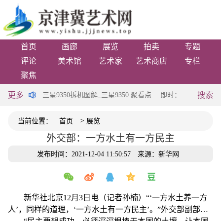
首页
画廊
展览
拍卖
专题
评论
美术馆
艺术家
艺术商店
专栏
聚焦
更多
搜索
，火种留存
三星9350拆机图解_三星9350 聚看点
即时：光缆拉扯致房
>
当前位置：
首页
展览
外交部：一方水土有一方民主
发布时间：2021-12-04 11:50:57
来源：新华网
新华社北京12月3日电（记者孙楠）“‘一方水土养一方
人’，同样的道理，‘一方水土有一方民主’。”外交部副部长