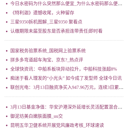
今日水密码为什么突然那么便宜_为什么水密码那么便宜-看点
《特利迦》遗憾收尾，火种留存
三星9350拆机图解_三星9350 聚看点
认缴期限未届至股东是否承担连带责任|即时看
国家税务验票系统_国税网上验票系统
拼多多弯道超车淘宝、京东?_热点评
全球快资讯：中船系板块异动拉升，中船科技涨超8%
痴迷于看人理发的“小光头” 如今成了发型师 全球今日讯
联创光电：3月13日融资净买入947.96万元，连续3日累计净买入5814.19万元
3月13日基金净值：华安沪港深外延增长灵活配置混合A最新净值4.081，涨2.28% 世界新视野
御泥坊美白嫩肤面膜_uu交
昆明五华卫健系统开展党风廉政考核_环球速读