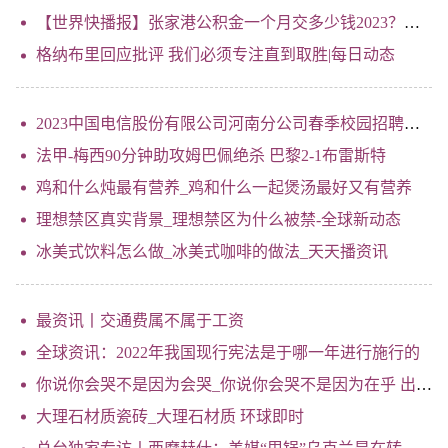
【世界快播报】张家港公积金一个月交多少钱2023？张家港社保公积金缴费基数2023是多少
格纳布里回应批评 我们必须专注直到取胜|每日动态
2023中国电信股份有限公司河南分公司春季校园招聘公告
法甲-梅西90分钟助攻姆巴佩绝杀 巴黎2-1布雷斯特
鸡和什么炖最有营养_鸡和什么一起煲汤最好又有营养
理想禁区真实背景_理想禁区为什么被禁-全球新动态
冰美式饮料怎么做_冰美式咖啡的做法_天天播资讯
最资讯丨交通费属不属于工资
全球资讯：2022年我国现行宪法是于哪一年进行施行的
你说你会哭不是因为会哭_你说你会哭不是因为在乎 出自哪首歌
大理石材质瓷砖_大理石材质 环球即时