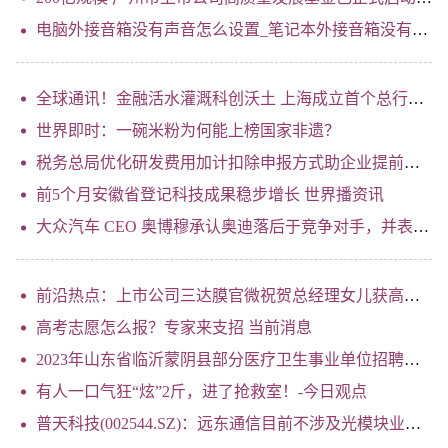
电脑外接音箱没有声音怎么设置_笔记本外接音箱没有声音 怎么办
全球通讯！金融活水灌溉科创沃土 上海成立首个总行级科技金融事业部
世界即时：一碗米粉为何能上榜国家非遗？
税务总局优化研发费用加计扣除申报方式助企业提前享受优惠
前5个月安徽省登记科技成果稳步增长 世界播资讯
大众汽车 CEO 奥博穆承认奥迪落后于竞争对手，并表示当前电动汽车竞争力不足
前沿热点：上市公司三达膜官微祝贺总经理女儿获高考单科状元 此前教育部已严禁炒作，律师：属不当披露
高考志愿怎么报？专家来支招 当前消息
2023年山东省临沂蒙阴县部分医疗卫生事业单位招聘卫生类工作人员面试成绩及总成绩通知|世界速看料
有人一口气狂“炫”2斤，进了抢救室！-今日观点
普天科技(002544.SZ)：远东通信目前不涉及光模块业务_每日短讯