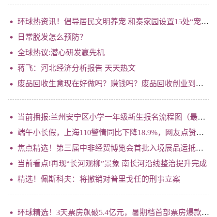
环球热资讯！倡导居民文明养宠 和泰家园设置15处“宠物便便箱”
日常脱发怎么预防？
全球热议:潜心研发赢先机
蒋飞：河北经济分析报告 天天热文
废品回收生意现在好做吗？赚钱吗？废品回收创业到底是赚钱还是亏钱？
当前播报:兰州安宁区小学一年级新生报名流程图（最新）
端午小长假，上海110警情同比下降18.9%，网友点赞秩序之美_快消息
焦点精选！第三届中非经贸博览会首批入境展品运抵长沙
当前看点!再现“长河观柳”景象 南长河沿线整治提升完成
精选！佩斯科夫：将撤销对普里戈任的刑事立案
环球精选！3天票房飙破5.4亿元，暑期档首部票房爆款诞生！